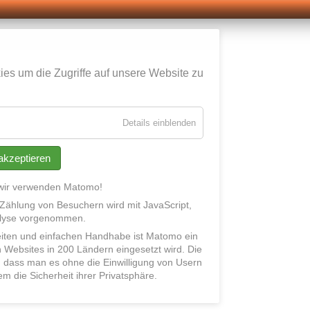
s um die Zugriffe auf unsere Website zu
für
Details einblenden
Essenziell
 akzeptieren
 wir verwenden
Matomo!
 Zählung von Besuchern
wird mit JavaScript,
lys
e
vorgenommen
.
eiten und einfachen Handhabe ist
Matomo
ein
on Websites in 200 Ländern eingesetzt
wird. Die
 dass man es ohne die Einwilligung von Usern
m die Sicherheit ihrer
Privatsphäre.