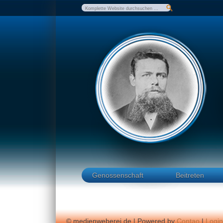
Genossenschaft
Beitreten
© medienweberei.de | Powered by
Contao
|
Logi