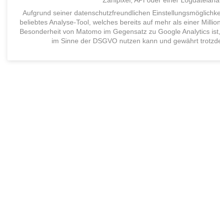
Zählpixel, API oder eine
r
Logdateiana
Aufgrund seiner datenschutzfreundlichen Einstellungsmöglichk
beliebtes
Analyse-
Tool
, welches
bereits
auf mehr als einer Milli
Besonderheit von Matomo im Gegensatz zu Google Analytics ist,
im Sinne der DSGVO nutzen kann und gewährt trotzde