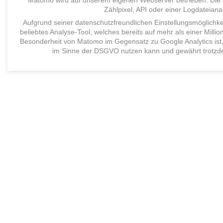
Matomo
wird auf unserem eigenen Webserver betrieben
.
Die
Zählpixel, API oder eine
r
Logdateiana
Aufgrund seiner datenschutzfreundlichen Einstellungsmöglichk
beliebtes
Analyse-
Tool
, welches
bereits
auf mehr als einer Milli
Besonderheit von Matomo im Gegensatz zu Google Analytics ist,
im Sinne der DSGVO nutzen kann und gewährt trotzde